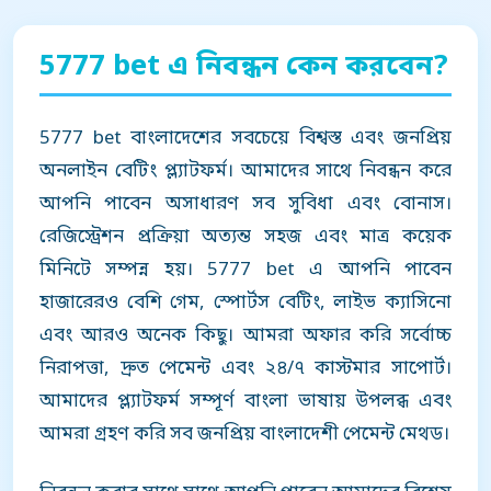
5777 bet এ নিবন্ধন কেন করবেন?
5777 bet বাংলাদেশের সবচেয়ে বিশ্বস্ত এবং জনপ্রিয়
অনলাইন বেটিং প্ল্যাটফর্ম। আমাদের সাথে নিবন্ধন করে
আপনি পাবেন অসাধারণ সব সুবিধা এবং বোনাস।
রেজিস্ট্রেশন প্রক্রিয়া অত্যন্ত সহজ এবং মাত্র কয়েক
মিনিটে সম্পন্ন হয়। 5777 bet এ আপনি পাবেন
হাজারেরও বেশি গেম, স্পোর্টস বেটিং, লাইভ ক্যাসিনো
এবং আরও অনেক কিছু। আমরা অফার করি সর্বোচ্চ
নিরাপত্তা, দ্রুত পেমেন্ট এবং ২৪/৭ কাস্টমার সাপোর্ট।
আমাদের প্ল্যাটফর্ম সম্পূর্ণ বাংলা ভাষায় উপলব্ধ এবং
আমরা গ্রহণ করি সব জনপ্রিয় বাংলাদেশী পেমেন্ট মেথড।