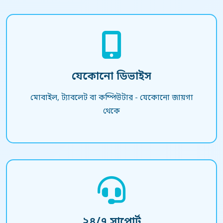
যেকোনো ডিভাইস
মোবাইল, ট্যাবলেট বা কম্পিউটার - যেকোনো জায়গা
থেকে
২৪/৭ সাপোর্ট