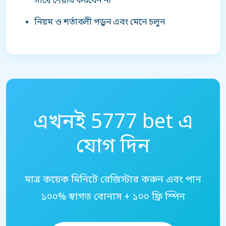
সাথে শেয়ার করবেন না
নিয়ম ও শর্তাবলী পড়ুন এবং মেনে চলুন
এখনই 5777 bet এ
যোগ দিন
মাত্র কয়েক মিনিটে রেজিস্টার করুন এবং পান
১০০% স্বাগত বোনাস + ১০০ ফ্রি স্পিন