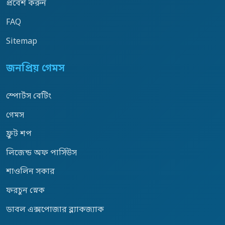
প্রবেশ করুন
FAQ
Sitemap
জনপ্রিয় গেমস
স্পোর্টস বেটিং
গেমস
ফ্রুট শপ
লিজেন্ড অফ পার্সিউস
শাওলিন সকার
ফরচুন স্নেক
ডাবল এক্সপোজার ব্ল্যাকজ্যাক