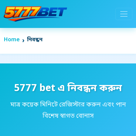
Home
নিবন্ধন
5777 bet এ নিবন্ধন করুন
মাত্র কয়েক মিনিটে রেজিস্টার করুন এবং পান
বিশেষ স্বাগত বোনাস