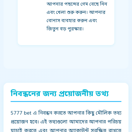
আপনার পছন্দের গেম বেছে নিন
এবং খেলা শুরু করুন। আপনার
বোনাস ব্যবহার করুন এবং
জিতুন বড় পুরস্কার।
নিবন্ধনের জন্য প্রয়োজনীয় তথ্য
5777 bet এ নিবন্ধন করতে আপনার কিছু মৌলিক তথ্য
প্রয়োজন হবে। এই তথ্যগুলো আমাদের আপনার পরিচয়
যাচাই করতে এবং আপনার অ্যাকাউন্ট সুরক্ষিত রাখতে