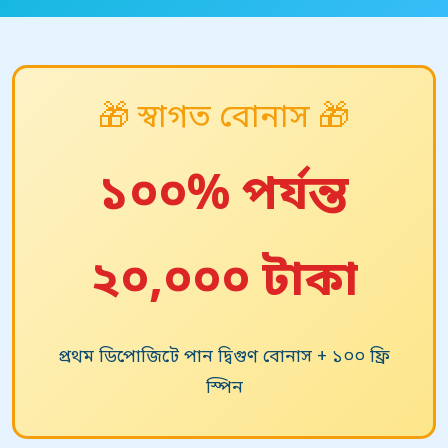
🎁 স্বাগত বোনাস 🎁
১০০% পর্যন্ত
২০,০০০ টাকা
প্রথম ডিপোজিটে পান দ্বিগুণ বোনাস + ১০০ ফ্রি
স্পিন