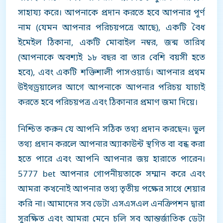
সাহায্য করে। আপনাকে প্রদান করতে হবে আপনার পূর্ণ
নাম (যেমন আপনার পরিচয়পত্রে আছে), একটি বৈধ
ইমেইল ঠিকানা, একটি মোবাইল নম্বর, জন্ম তারিখ
(আপনাকে অবশ্যই ১৮ বছর বা তার বেশি বয়সী হতে
হবে), এবং একটি শক্তিশালী পাসওয়ার্ড। আপনার প্রথম
উইথড্রয়ালের আগে আপনাকে আপনার পরিচয় যাচাই
করতে হবে পরিচয়পত্র এবং ঠিকানার প্রমাণ জমা দিয়ে।
নিশ্চিত করুন যে আপনি সঠিক তথ্য প্রদান করছেন। ভুল
তথ্য প্রদান করলে আপনার অ্যাকাউন্ট স্থগিত বা বন্ধ করা
হতে পারে এবং আপনি আপনার জয় হারাতে পারেন।
5777 bet আপনার গোপনীয়তাকে সম্মান করে এবং
আমরা কখনোই আপনার তথ্য তৃতীয় পক্ষের সাথে শেয়ার
করি না। আমাদের সব ডেটা এসএসএল এনক্রিপশন দ্বারা
সুরক্ষিত এবং আমরা মেনে চলি সব আন্তর্জাতিক ডেটা